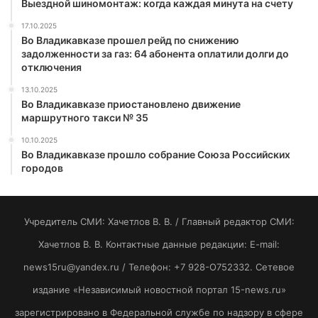
Выездной шиномонтаж: когда каждая минута на счету
17.10.2025
Во Владикавказе прошел рейд по снижению
задолженности за газ: 64 абонента оплатили долги до
отключения
13.10.2025
Во Владикавказе приостановлено движение
маршрутного такси № 35
10.10.2025
Во Владикавказе прошло собрание Союза Российских
городов
Учредитель СМИ: Хaчeтлoв B. B. / Главный редактор СМИ:
Хaчeтлoв B. B. Контактные данные редакции: E-mail:
news15ru@yandex.ru / Телефон: +7 928-O752332. Сетевое
издание «Независимый новостной портал 15-news.ru»
зарегистрировано в Федеральной службе по надзору в сфере