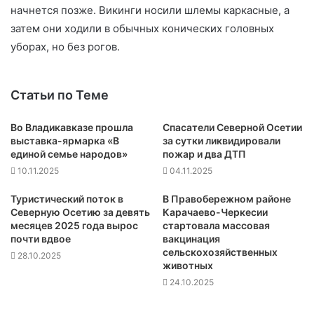
начнется позже. Викинги носили шлемы каркасные, а
затем они ходили в обычных конических головных
уборах, но без рогов.
Статьи по Теме
Во Владикавказе прошла
Спасатели Северной Осетии
выставка-ярмарка «В
за сутки ликвидировали
единой семье народов»
пожар и два ДТП
10.11.2025
04.11.2025
Туристический поток в
В Правобережном районе
Северную Осетию за девять
Карачаево-Черкесии
месяцев 2025 года вырос
стартовала массовая
почти вдвое
вакцинация
сельскохозяйственных
28.10.2025
животных
24.10.2025