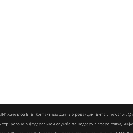
МИ: Хaчeтлoв B. B. Контактные данные редакции: E-mail: news15ru@
гистрировано в Федеральной службе по надзору в сфере связи, ин