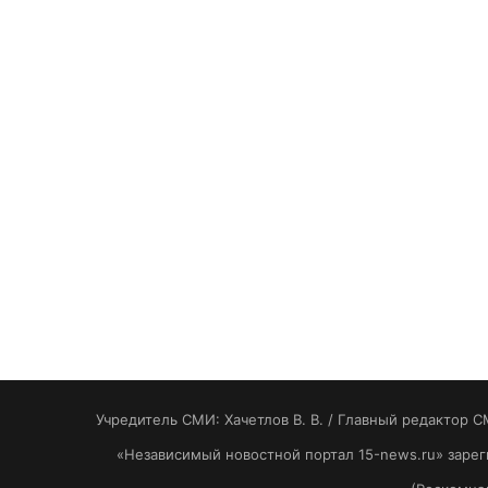
Учредитель СМИ: Хaчeтлoв B. B. / Главный редактор С
«Независимый новостной портал 15-news.ru» заре