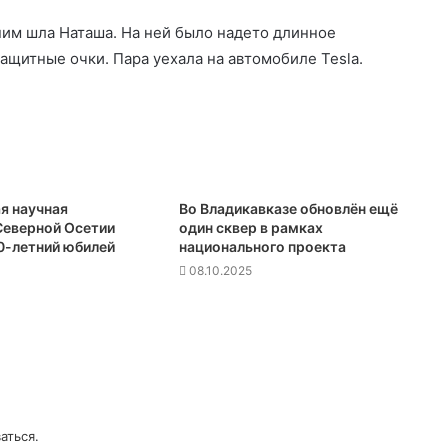
ним шла Наташа. На ней было надето длинное
ащитные очки. Пара уехала на автомобиле Tesla.
я научная
Во Владикавказе обновлён ещё
Северной Осетии
один сквер в рамках
0-летний юбилей
национального проекта
08.10.2025
аться
.