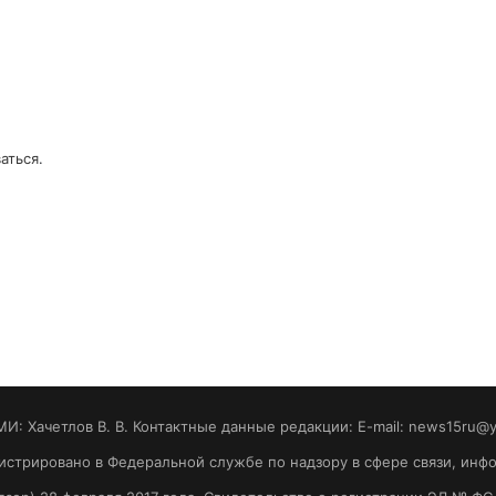
аться
.
МИ: Хaчeтлoв B. B. Контактные данные редакции: E-mail: news15ru@
гистрировано в Федеральной службе по надзору в сфере связи, ин