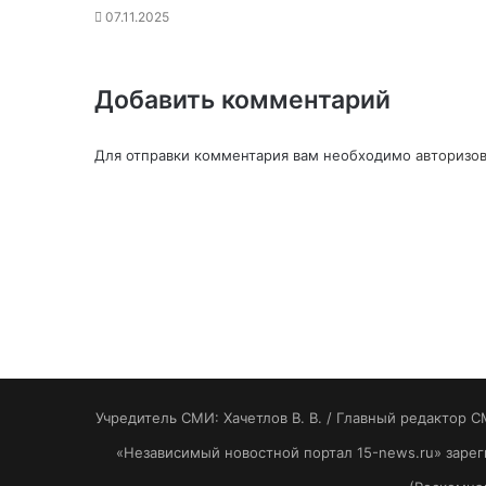
07.11.2025
Добавить комментарий
Для отправки комментария вам необходимо
авторизов
Учредитель СМИ: Хaчeтлoв B. B. / Главный редактор С
«Независимый новостной портал 15-news.ru» заре