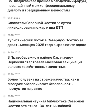
Во Владикавказе прошёл молодежный форум,
посвящённый межконфессиональному
диалогу и традиционным ценностям
04.11.2025
Спасатели Северной Осетии за сутки
ликвидировали пожар и два ДТП
28.10.2025
Туристический поток в Северную Осетию за
девять месяцев 2025 года вырос почти вдвое
24.10.2025
В Правобережном районе Карачаево-
Черкесии стартовала массовая вакцинация
сельскохозяйственных животных
22.10.2025
Более полувека на страже качества: как в
Моздоке обеспечивают безопасность
продуктов на рынке
20.10.2025
Национальная научная библиотека Северной
Осетии отметила 130-летний юбилей