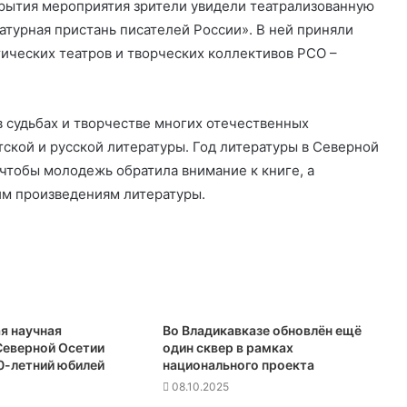
крытия мероприятия зрители увидели театрализованную
атурная пристань писателей России». В ней приняли
тических театров и творческих коллективов РСО –
в судьбах и творчестве многих отечественных
тской и русской литературы. Год литературы в Северной
 чтобы молодежь обратила внимание к книге, а
м произведениям литературы.
я научная
Во Владикавказе обновлён ещё
Северной Осетии
один сквер в рамках
0-летний юбилей
национального проекта
08.10.2025