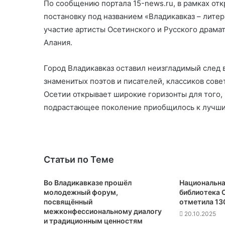
По сообщению портала 15-news.ru, в рамках от
постановку под названием «Владикавказ – литер
участие артисты Осетинского и Русского драма
Алания.
Город Владикавказ оставил неизгладимый след 
знаменитых поэтов и писателей, классиков сове
Осетии открывает широкие горизонты для того,
подрастающее поколение приобщилось к лучши
Статьи по Теме
Во Владикавказе прошёл
Национальна
молодежный форум,
библиотека 
посвящённый
отметила 13
межконфессиональному диалогу
20.10.2025
и традиционным ценностям