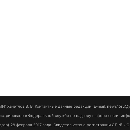
МИ: Хaчeтлoв B. B. Контактные данные редакции: E-mail: news15ru@
гистрировано в Федеральной службе по надзору в сфере связи, ин
зор) 28 февраля 2017 года. Свидетельство о регистрации ЭЛ № ФС 