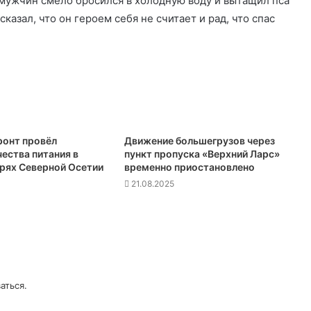
 мужчин смело бросился в холодную воду и вытащил пса
азал, что он героем себя не считает и рад, что спас
онт провёл
Движение большегрузов через
ества питания в
пункт пропуска «Верхний Ларс»
ерях Северной Осетии
временно приостановлено
21.08.2025
аться
.