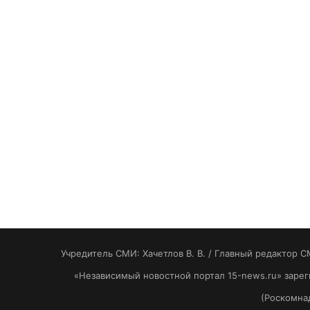
Учредитель СМИ: Хaчeтлoв B. B. / Главный редактор С
«Независимый новостной портал 15-news.ru» заре
(Роскомнад