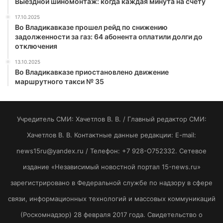
Выездной шиномонтаж: когда каждая минута на счету
17.10.2025
Во Владикавказе прошел рейд по снижению
задолженности за газ: 64 абонента оплатили долги до
отключения
13.10.2025
Во Владикавказе приостановлено движение
маршрутного такси № 35
Учредитель СМИ: Хaчeтлoв B. B. / Главный редактор СМИ:
Хaчeтлoв B. B. Контактные данные редакции: E-mail:
news15ru@yandex.ru / Телефон: +7 928-O752332. Сетевое
издание «Независимый новостной портал 15-news.ru»
зарегистрировано в Федеральной службе по надзору в сфере
связи, информационных технологий и массовых коммуникаций
(Роскомнадзор) 28 февраля 2017 года. Свидетельство о