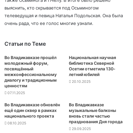
также Осьминога и Пчелу. В итоге было решено
выяснить, кто скрывается под Осьминогом
телеведущая и певица Наталья Подольская. Она была
очень рада, что ее голос многие узнали.
Статьи по Теме
Во Владикавказе прошёл
Национальная научная
молодежный форум,
библиотека Северной
посвящённый
Осетии отметила 130-
межконфессиональному
летний юбилей
диалогу и традиционным
20.10.2025
ценностям
07.11.2025
Во Владикавказе обновлён
Во Владикавказе
ещё один сквер в рамках
музыкальные балконы
национального проекта
вновь стали частью
празднования Дня города
08.10.2025
29.09.2025