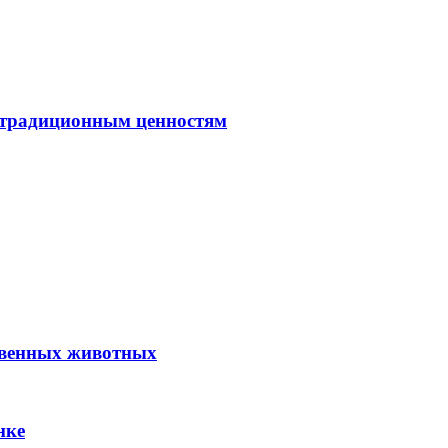
 традиционным ценностям
твенных животных
нке