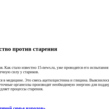
ство против старения
 Как стало известно 15-news.ru, уже проводятся его испытания 
чную силу у стариков.
тся в медицине. Это смесь ацетилцистеина и глицина. Выяснилос
еточные органеллы производят необходимую энергию для поддер
дляет процессы старения.
диной семье народов»