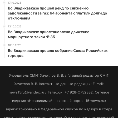
17.10.2025
Во Владикавказе прошел рейд по снижению
задолженности за газ: 64 абонента оплатили долги до
отключения
13.10.2025
Во Владикавказе приостановлено движение
маршрутного такси № 35
10.10.2025
Во Владикавказе прошло собрание Союза Российских
городов
Учредитель СМИ: Хaчeтлoв B. B. / Главный редактор СМИ:
Хaчeтлoв B. B. Контактные данные редакции: E-mail:
news15ru@yandex.ru / Телефон: +7 928-O752332. Сетевое
издание «Независимый новостной портал 15-news.ru»
зарегистрировано в Федеральной службе по надзору в сфере
связи, информационных технологий и массовых коммуникаций