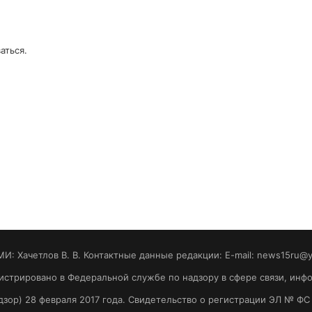
аться
.
МИ: Хaчeтлoв B. B. Контактные данные редакции: E-mail: news15ru@
гистрировано в Федеральной службе по надзору в сфере связи, ин
зор) 28 февраля 2017 года. Свидетельство о регистрации ЭЛ № ФС 