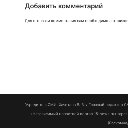
Добавить комментарий
Для отправки комментария вам необходимо
авторизов
Учредитель СМИ: Хaчeтлoв B. B. / Главный редактор С
«Независимый новостной портал 15-news.ru» заре
(Роскомнад