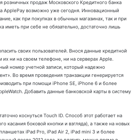
ия розничных продаж Московского Кредитного банка
ва ApplePay возможно уже сегодня. Инновационный
ние, как при покупках в обычных магазинах, так и при
нка иметь при себе не обязательно, достаточно лишь
пасить своих пользователей. Внося данные кредитной
 их ни на своем телефоне, ни на серверах Apple.
ный номер учетной записи, который надежно
ент». Во время проведения транзакции генерируется
изводить при помощи iPhone SE, iPhone 6 и более
ppleWatch. Добавить данные банковской карты в систему
таточно коснуться Touch ID. Способ этот работает на
о касания боковой кнопки и взгляда), а также на новых
аншетах iPad Pro, iPad Air 2, iPad mini 3 и более
щенный после 2012 года, то платить можно прямо в