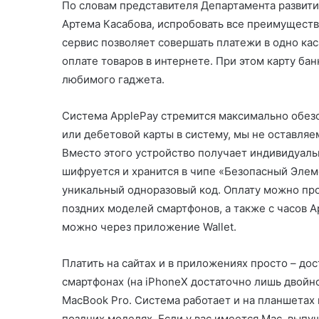
По словам представителя Департамента развит
Артема Касабова, испробовать все преимущест
сервис позволяет совершать платежи в одно каса
оплате товаров в интернете. При этом карту ба
любимого гаджета.
Система ApplePay стремится максимально обезо
или дебетовой карты в систему, мы не оставляем
Вместо этого устройство получает индивидуаль
шифруется и хранится в чипе «Безопасный Элем
уникальный одноразовый код. Оплату можно про
поздних моделей смартфонов, а также с часов A
можно через приложение Wallet.
Платить на сайтах и в приложениях просто – дос
смартфонах (на iPhoneX достаточно лишь двойног
MacBook Pro. Система работает и на планшетах пл
поздних моделях. Если у вас имеется Mac, выпу