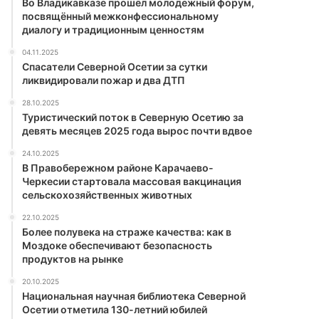
Во Владикавказе прошёл молодежный форум,
посвящённый межконфессиональному
диалогу и традиционным ценностям
04.11.2025
Спасатели Северной Осетии за сутки
ликвидировали пожар и два ДТП
28.10.2025
Туристический поток в Северную Осетию за
девять месяцев 2025 года вырос почти вдвое
24.10.2025
В Правобережном районе Карачаево-
Черкесии стартовала массовая вакцинация
сельскохозяйственных животных
22.10.2025
Более полувека на страже качества: как в
Моздоке обеспечивают безопасность
продуктов на рынке
20.10.2025
Национальная научная библиотека Северной
Осетии отметила 130-летний юбилей