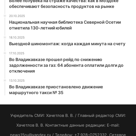
Более полувека на страже качества: как в Моздоке
обеспечивают безопасность продуктов на рынке
20.10.2025
Национальная научная библиотека Северной Осетии
отметила 130-летний юбилей
18.10.2025
Выездной шиномонтаж: когда каждая минута на счету
17.10.2025
Во Владикавказе прошел рейд по снижению
задолженности за газ: 64 абонента оплатили долги до
отключения
13.10.2025
Во Владикавказе приостановлено движение
маршрутного такси № 35
Учредитель СМИ: Хaчeтлoв B. B. / Главный редактор СМИ:
Хaчeтлoв B. B. Контактные данные редакции: E-mail:
news15ru@yandex.ru / Телефон: +7 928-O752332. Сетевое