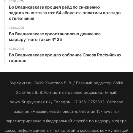
17.10.2025
Во Владикавказе прошел рейд по снижению
задолженности за газ: 64 абонента оплатили долги до
отключения
13.10.2025
Во Владикавказе приостановлено движение
маршрутного такси № 35
10.10.2025
Во Владикавказе прошло собрание Союза Российских
городов
Учредитель СМИ: Хaчeтлoв B. B. / Главный редактор СМИ:
Хaчeтлoв B. B. Контактные данные редакции: E-mail:
news15ru@yandex.ru / Телефон: +7 928-O752332. Сетевое
издание «Независимый новостной портал 15-news.ru»
зарегистрировано в Федеральной службе по надзору в сфере
связи, информационных технологий и массовых коммуникаций