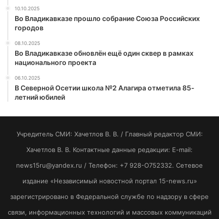
10.10.2025
Во Владикавказе прошло собрание Союза Российских
городов
08.10.2025
Во Владикавказе обновлён ещё один сквер в рамках
национального проекта
06.10.2025
В Северной Осетии школа №2 Алагира отметила 85-
летний юбилей
Учредитель СМИ: Хaчeтлoв B. B. / Главный редактор СМИ:
Хaчeтлoв B. B. Контактные данные редакции: E-mail:
news15ru@yandex.ru / Телефон: +7 928-O752332. Сетевое
издание «Независимый новостной портал 15-news.ru»
зарегистрировано в Федеральной службе по надзору в сфере
связи, информационных технологий и массовых коммуникаций