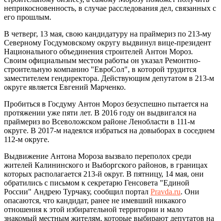
неприкосновенность, в случае расследования дел, связанных с
его прошлым.
В четверг, 13 мая, свою кандидатуру на праймериз по 213-му
Северному Госдумовскому округу выдвинул вице-президент
Национального объединения строителей Антон Мороз.
Своим официальным местом работы он указал Ремонтно-
строительную компанию "ЕвроСол", в которой трудится
заместителем гендиректора. Действующим депутатом в 213-м
округе является Евгений Марченко.
Пробиться в Госдуму Антон Мороз безуспешно пытается на
протяжении уже пяти лет. В 2016 году он выдвигался на
праймериз во Всеволожском районе Ленобласти в 111-м
округе. В 2017-м надеялся избраться на довыборах в соседнем
112-м округе.
Выдвижение Антона Мороза вызвало переполох среди
жителей Калининского и Выборгского районов, в границах
которых располагается 213-й округ. В пятницу, 14 мая, они
обратились с письмом к секретарю Генсовета "Единой
России" Андрею Турчаку, сообщил портал
Pravda.ru
. Они
опасаются, что кандидат, ранее не имевший никакого
отношения к этой избирательной территории и мало
знакомый местным жителям, которые выбирают депутатов на