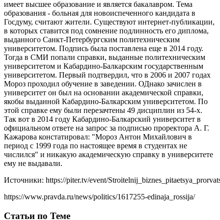
имеет высшее образование и является бакалавром. Тема
образования - больная для новоиспеченного кандидата в
Госдуму, считают жители. Существуют интернет-публикации,
в которых ставится под сомнение подлинность его диплома,
выданного Санкт-Петербургским политехническим
университетом. Подпись была поставлена еще в 2014 году.
Тогда в СМИ попали справки, выданные политехническим
университетом и Кабардино-Балкарским государственным
университетом. Первый подтвердил, что в 2006 и 2007 годах
Мороз проходил обучение в заведении. ОДнако зачислен в
университет он был на основании академической справки,
якобы выданной Кабардино-Балкарским университетом. По
этой справке ему были перезачтены 49 дисциплин из 54-х.
Так вот в 2014 году Кабардино-Балкарский университет в
официальном ответе на запрос за подписью проректора А. Г.
Кажарова констатировал: "Мороз Антон Михайлович в
период с 1999 года по настоящее время в студентах не
числился" и никакую академическую справку в университете
ему не выдавали.
Источники: https://piter.tv/event/Stroitelnij_biznes_pitaetsya_pror
https://www.pravda.ru/news/politics/1617255-edinaja_rossija/
Статьи по Теме