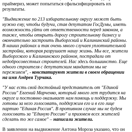
праймериз, может попытаться сфальсифицировать их
результаты.
"Выдвижение по 213 избирательному округу может быть
нужно ему, чтобы будучи, став депутатом ГосДумы, иметь
возможность уйти от ответственности перед законом, а
также, чтобы открыть дорогу строительному бизнесу и
окончательно застроить Выборгский и Калининский районы.
В наших районах и так очень много случаев уплотнительной
застройки, которая разрушает нашу жизнь. Мы все, жители
Выборгского и Калининского районов, пострадали от
недобросовестных строителей. Нас здесь большинство. Еще
одного строителя с депутатским мандатом мы не
переживем", -
констатируют жители в своем обращении
на имя Андрея Турчака.
"У нас есть свой достойный представитель от "Единой
России" Евгений Марченко, который много лет трудится на
округе и постоянно оказывает нам помощь и поддержку. Мы
готовы за него голосовать, поддержим его и в его лице
партию "Единая Россия". В противном случае мы не будем
голосовать за "Единую Россию" и призовем всех жителей
сделать то же самое" –
написали жители.
В заявлении на выдвижение Антона Мороза указано, что он