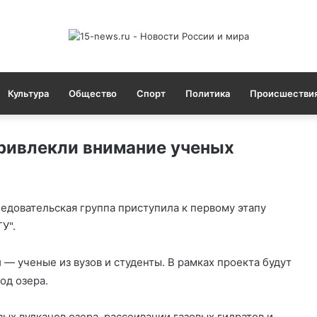
Культура
Общество
Спорт
Политика
Происшестви
ривлекли внимание ученых
едовательская группа приступила к первому этапу
У".
 — ученые из вузов и студенты. В рамках проекта будут
од озера.
вых вулканов озера, рассеивании газовых гидратов и