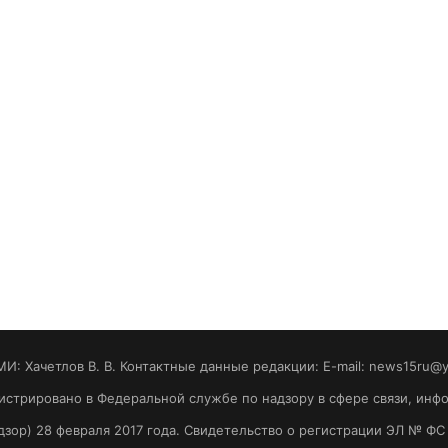
МИ: Хaчeтлoв B. B. Контактные данные редакции: E-mail: news15ru@
гистрировано в Федеральной службе по надзору в сфере связи, ин
зор) 28 февраля 2017 года. Свидетельство о регистрации ЭЛ № ФС 