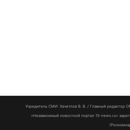
Учредитель СМИ: Хaчeтлoв B. B. / Главный редактор С
«Независимый новостной портал 15-news.ru» заре
(Роскомнад