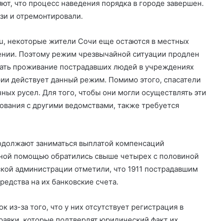
ют, что процесс наведения порядка в городе завершен.
язи и отремонтировали.
u, некоторые жители Сочи еще остаются в местных
ении. Поэтому режим чрезвычайной ситуации продлен
вать проживание пострадавших людей в учреждениях
рии действует данный режим. Помимо этого, спасатели
ных русел. Для того, чтобы они могли осуществлять эти
ования с другими ведомствами, также требуется
одолжают заниматься выплатой компенсаций
ьной помощью обратились свыше четырех с половиной
кой администрации отметили, что 1911 пострадавшим
едства на их банковские счета.
 из-за того, что у них отсутствует регистрация в
равки, которые подтвердят юридический факт их