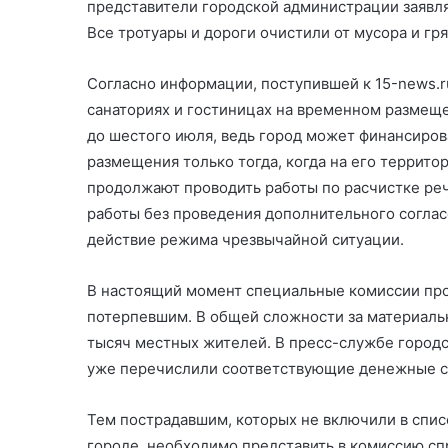
представители городской администрации заявля
Все тротуары и дороги очистили от мусора и гр
Согласно информации, поступившей к 15-news.r
санаториях и гостиницах на временном размещ
до шестого июля, ведь город может финансиро
размещения только тогда, когда на его террито
продолжают проводить работы по расчистке реч
работы без проведения дополнительного соглас
действие режима чрезвычайной ситуации.
В настоящий момент специальные комиссии пр
потерпевшим. В общей сложности за материал
тысяч местных жителей. В пресс-службе городс
уже перечислили соответствующие денежные ср
Тем пострадавшим, которых не включили в список
городе, необходимо представить в комиссию сп