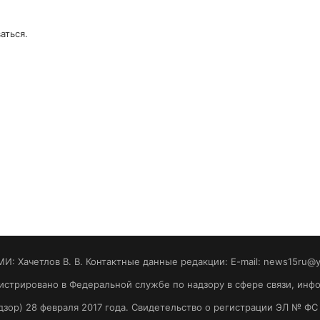
аться
.
МИ: Хaчeтлoв B. B. Контактные данные редакции: E-mail: news15ru@
гистрировано в Федеральной службе по надзору в сфере связи, ин
зор) 28 февраля 2017 года. Свидетельство о регистрации ЭЛ № ФС 