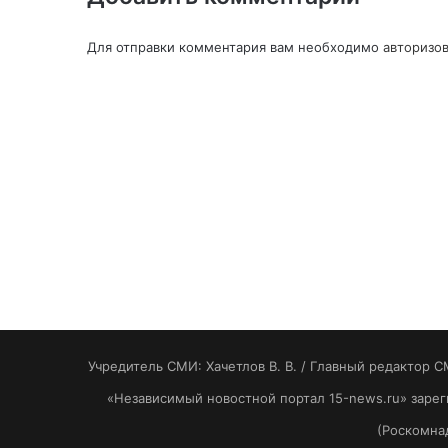
Для отправки комментария вам необходимо
авторизов
Учредитель СМИ: Хaчeтлoв B. B. / Главный редактор С
«Независимый новостной портал 15-news.ru» заре
(Роскомнад