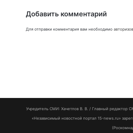
Добавить комментарий
Для отправки комментария вам необходимо
авторизов
Учредитель СМИ: Хaчeтлoв B. B. / Главный редактор С
«Независимый новостной портал 15-news.ru» заре
(Роскомнад