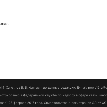
аться
.
МИ: Хaчeтлoв B. B. Контактные данные редакции: E-mail: news15ru@
гистрировано в Федеральной службе по надзору в сфере связи, ин
зор) 28 февраля 2017 года. Свидетельство о регистрации ЭЛ № ФС 