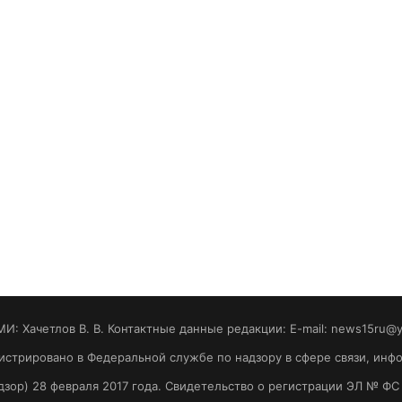
МИ: Хaчeтлoв B. B. Контактные данные редакции: E-mail: news15ru@
гистрировано в Федеральной службе по надзору в сфере связи, ин
зор) 28 февраля 2017 года. Свидетельство о регистрации ЭЛ № ФС 