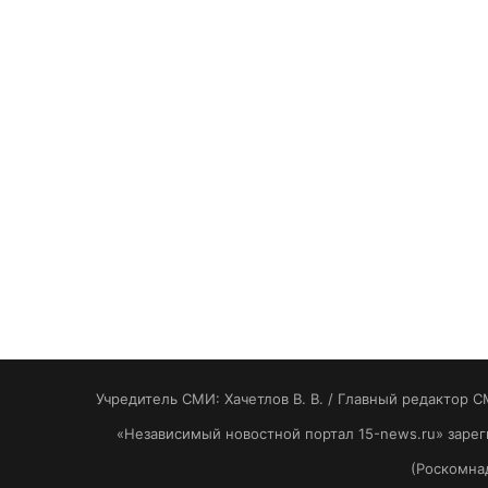
Учредитель СМИ: Хaчeтлoв B. B. / Главный редактор С
«Независимый новостной портал 15-news.ru» заре
(Роскомнад