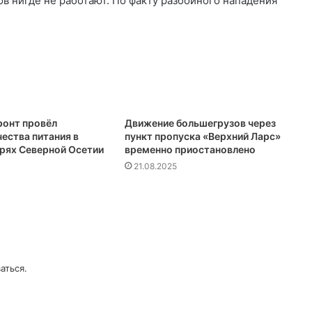
ов нигде не работают. По факту разбойного нападения
онт провёл
Движение большегрузов через
ества питания в
пункт пропуска «Верхний Ларс»
ерях Северной Осетии
временно приостановлено
21.08.2025
аться
.