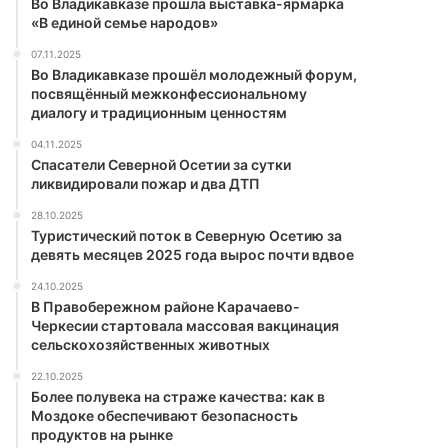
Во Владикавказе прошла выставка-ярмарка
«В единой семье народов»
07.11.2025
Во Владикавказе прошёл молодежный форум,
посвящённый межконфессиональному
диалогу и традиционным ценностям
04.11.2025
Спасатели Северной Осетии за сутки
ликвидировали пожар и два ДТП
28.10.2025
Туристический поток в Северную Осетию за
девять месяцев 2025 года вырос почти вдвое
24.10.2025
В Правобережном районе Карачаево-
Черкесии стартовала массовая вакцинация
сельскохозяйственных животных
22.10.2025
Более полувека на страже качества: как в
Моздоке обеспечивают безопасность
продуктов на рынке