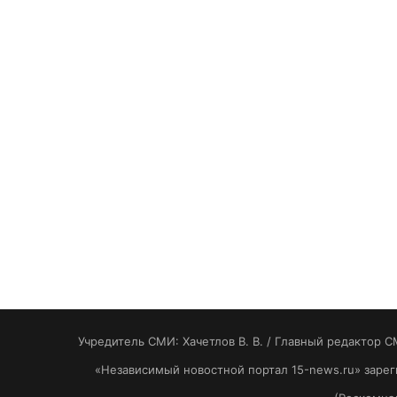
Учредитель СМИ: Хaчeтлoв B. B. / Главный редактор С
«Независимый новостной портал 15-news.ru» заре