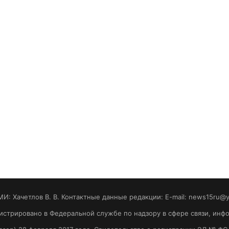
МИ: Хaчeтлoв B. B. Контактные данные редакции: E-mail: news15ru@
гистрировано в Федеральной службе по надзору в сфере связи, ин