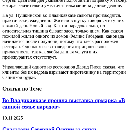
Сергей Дзантиев дал указание подготовить поправку к закону,
которая значительно ужесточит наказание за данное деяние.
На ул. Пушкинской во Владикавказе салюты производятся,
практически, ежедневно. Жители в шутку говорят, что у них
каждый день Новый год. Как ни парадоксально, но
относительная тишина бывает здесь только днем. Как сказал
пожилой жилец одного из домов Феликс Габараев, канонада
начинается после полуночи, потому что здесь расположен
ресторан. Однако хозяева заведения отрицают свою
причастность, так как якобы данная услуга в их
прейскурантах отсутствует.
Управляющий одного из ресторанов Давид Гиоев сказал, что
клиенты без их ведома взрывают пиротехнику на территории
Сапицкой будки.
Статьи по Теме
Во Владикавказе прошла выставка-ярмарка «В
единой семье народов»
10.11.2025
Спасатели Северной Осетии за сутки