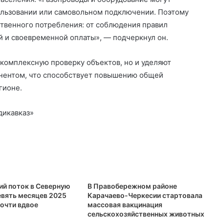
ользовании или самовольном подключении. Поэтому
ственного потребления: от соблюдения правил
й и своевременной оплаты», — подчеркнул он.
 комплексную проверку объектов, но и уделяют
нентом, что способствует повышению общей
гионе.
дикавказ»
ий поток в Северную
В Правобережном районе
евять месяцев 2025
Карачаево-Черкесии стартовала
почти вдвое
массовая вакцинация
сельскохозяйственных животных