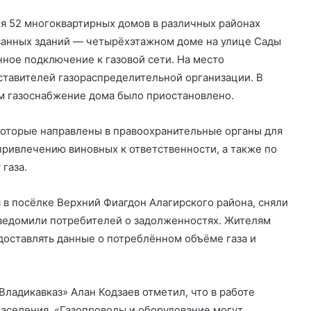
я 52 многоквартирных домов в различных районах
ванных зданий — четырёхэтажном доме на улице Сады
ное подключение к газовой сети. На место
ставителей газораспределительной организации. В
м газоснабжение дома было приостановлено.
которые направлены в правоохранительные органы для
привлечению виновных к ответственности, а также по
газа.
 в посёлке Верхний Фиагдон Алагирского района, сняли
уведомили потребителей о задолженностях. Жителям
оставлять данные о потреблённом объёме газа и
ладикавказ» Алан Кодзаев отметил, что в работе
аселения. «Газопроводы и оборудование могут