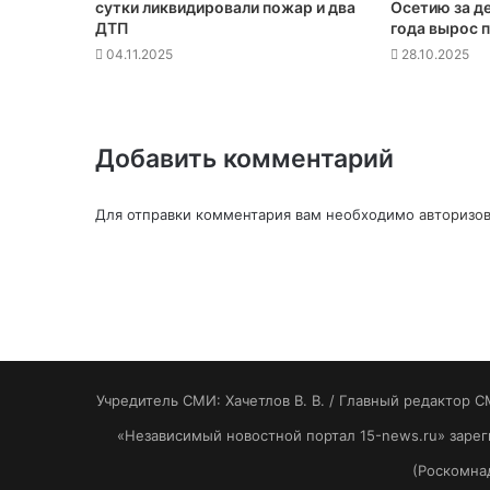
сутки ликвидировали пожар и два
Осетию за д
ДТП
года вырос 
04.11.2025
28.10.2025
Добавить комментарий
Для отправки комментария вам необходимо
авторизов
Учредитель СМИ: Хaчeтлoв B. B. / Главный редактор С
«Независимый новостной портал 15-news.ru» заре
(Роскомнад