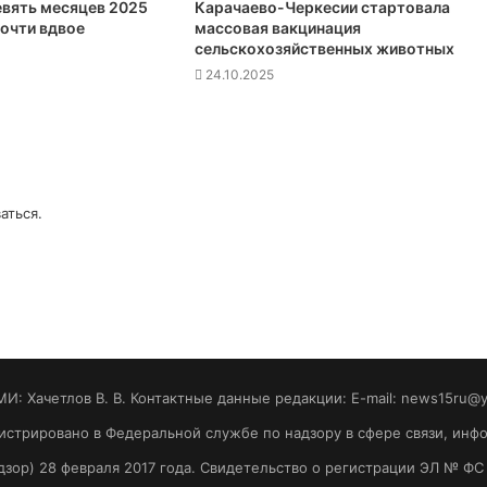
евять месяцев 2025
Карачаево-Черкесии стартовала
почти вдвое
массовая вакцинация
сельскохозяйственных животных
24.10.2025
аться
.
МИ: Хaчeтлoв B. B. Контактные данные редакции: E-mail: news15ru@
гистрировано в Федеральной службе по надзору в сфере связи, ин
зор) 28 февраля 2017 года. Свидетельство о регистрации ЭЛ № ФС 