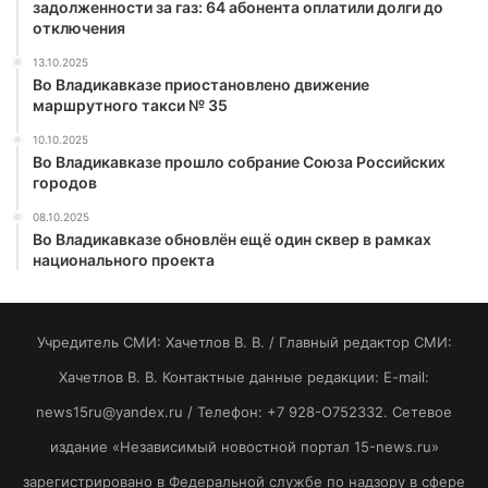
задолженности за газ: 64 абонента оплатили долги до
отключения
13.10.2025
Во Владикавказе приостановлено движение
маршрутного такси № 35
10.10.2025
Во Владикавказе прошло собрание Союза Российских
городов
08.10.2025
Во Владикавказе обновлён ещё один сквер в рамках
национального проекта
Учредитель СМИ: Хaчeтлoв B. B. / Главный редактор СМИ:
Хaчeтлoв B. B. Контактные данные редакции: E-mail:
news15ru@yandex.ru / Телефон: +7 928-O752332. Сетевое
издание «Независимый новостной портал 15-news.ru»
зарегистрировано в Федеральной службе по надзору в сфере