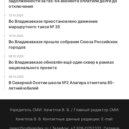
задолженности за газ: 64 абонента оплатили долги до
отключения
13.10.2025
Во Владикавказе приостановлено движение
маршрутного такси № 35
10.10.2025
Во Владикавказе прошло собрание Союза Российских
городов
08.10.2025
Во Владикавказе обновлён ещё один сквер в рамках
национального проекта
06.10.2025
В Северной Осетии школа №2 Алагира отметила 85-
летний юбилей
Учредитель СМИ: Хaчeтлoв B. B. / Главный редактор СМИ:
Хaчeтлoв B. B. Контактные данные редакции: E-mail:
news15ru@yandex.ru / Телефон: +7 928-O752332. Сетевое