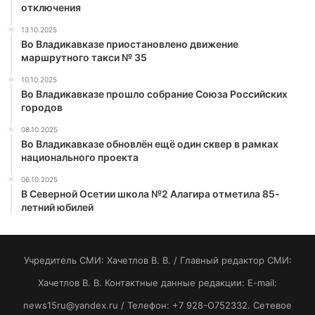
отключения
13.10.2025
Во Владикавказе приостановлено движение
маршрутного такси № 35
10.10.2025
Во Владикавказе прошло собрание Союза Российских
городов
08.10.2025
Во Владикавказе обновлён ещё один сквер в рамках
национального проекта
06.10.2025
В Северной Осетии школа №2 Алагира отметила 85-
летний юбилей
Учредитель СМИ: Хaчeтлoв B. B. / Главный редактор СМИ:
Хaчeтлoв B. B. Контактные данные редакции: E-mail:
news15ru@yandex.ru / Телефон: +7 928-O752332. Сетевое