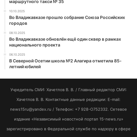
маршрутного такси № 35
10.10.2025
Во Владикавказе прошло собрание Союза Российских
городов
08.10.2025
Во Владикавказе обновлён ещё один сквер в рамках
национального проекта
06.10.2025
В Северной Осетии школа №2 Алагира отметила 85-
летний юбилей
Учредитель СМИ: Хaчeтлoв B. B. / Главный редактор СМИ:
Хaчeтлoв B. B. Контактные данные редакции: E-mail:
news15ru@yandex.ru / Телефон: +7 928-O752332. Сетевое
издание «Независимый новостной портал 15-news.ru»
зарегистрировано в Федеральной службе по надзору в сфере