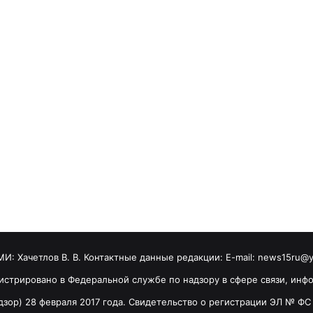
МИ: Хaчeтлoв B. B. Контактные данные редакции: E-mail: news15ru@
гистрировано в Федеральной службе по надзору в сфере связи, ин
зор) 28 февраля 2017 года. Свидетельство о регистрации ЭЛ № ФС 