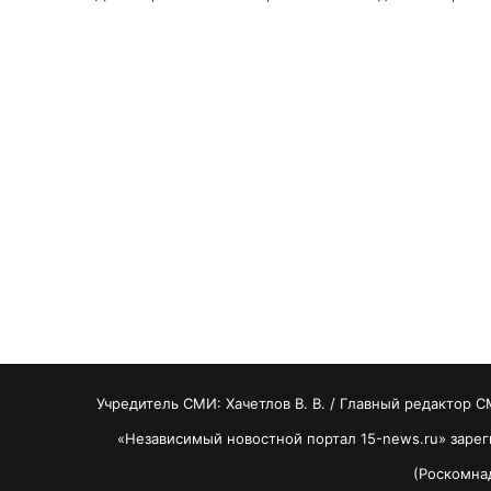
Учредитель СМИ: Хaчeтлoв B. B. / Главный редактор С
«Независимый новостной портал 15-news.ru» заре
(Роскомнад