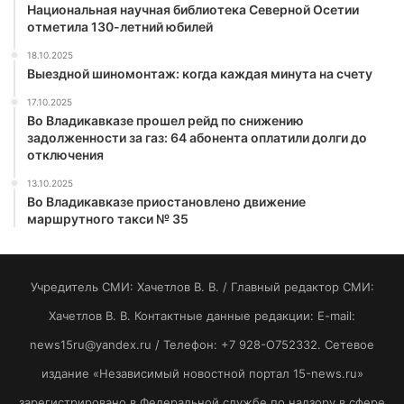
Национальная научная библиотека Северной Осетии
отметила 130-летний юбилей
18.10.2025
Выездной шиномонтаж: когда каждая минута на счету
17.10.2025
Во Владикавказе прошел рейд по снижению
задолженности за газ: 64 абонента оплатили долги до
отключения
13.10.2025
Во Владикавказе приостановлено движение
маршрутного такси № 35
Учредитель СМИ: Хaчeтлoв B. B. / Главный редактор СМИ:
Хaчeтлoв B. B. Контактные данные редакции: E-mail:
news15ru@yandex.ru / Телефон: +7 928-O752332. Сетевое
издание «Независимый новостной портал 15-news.ru»
зарегистрировано в Федеральной службе по надзору в сфере