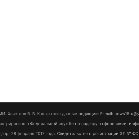
МИ: Хaчeтлoв B. B. Контактные данные редакции: E-mail: news15ru@
гистрировано в Федеральной службе по надзору в сфере связи, ин
зор) 28 февраля 2017 года. Свидетельство о регистрации ЭЛ № ФС 