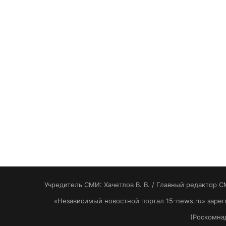
Учредитель СМИ: Хaчeтлoв B. B. / Главный редактор С
«Независимый новостной портал 15-news.ru» заре
(Роскомнад