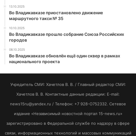
13.10.2025
Во Владикавказе приостановлено движение
маршрутного такси № 35
10.10.2025
Во Владикавказе прошло собрание Союза Российских
городов
08.10.2025
Во Владикавказе обновлён ещё один сквер в рамках
национального проекта
Учредитель СМИ: Хaчeтлoв B. B. / Главный редактор СМИ:
Хaчeтлoв B. B. Контактные данные редакции: E-mail:
news15ru@yandex.ru / Телефон: +7 928-O752332. Сетевое
издание «Независимый новостной портал 15-news.ru»
зарегистрировано в Федеральной службе по надзору в сфере
связи, информационных технологий и массовых коммуникаций