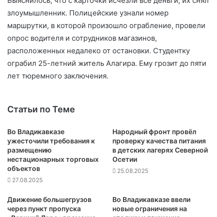
Выяснилось, что с карточки исчезли все деньги, их снял
злоумышленник. Полицейские узнали номер
маршрутки, в которой произошло ограбление, провели
опрос водителя и сотрудников магазинов,
расположенных недалеко от остановки. Студентку
ограбил 25-летний житель Алагира. Ему грозит до пяти
лет тюремного заключения.
Статьи по Теме
Во Владикавказе
Народный фронт провёл
ужесточили требования к
проверку качества питания
размещению
в детских лагерях Северной
нестационарных торговых
Осетии
объектов
25.08.2025
27.08.2025
Движение большегрузов
Во Владикавказе ввели
через пункт пропуска
новые ограничения на