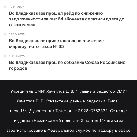
17.10.2025
Во Владикавказе прошел рейд по снижению
задолженности за газ: 64 абонента оплатили долги до
отключения
13.10.2025
Во Владикавказе приостановлено движение
маршрутного такси № 35
10.10.2025
Во Владикавказе прошло собрание Союза Российских
городов
Учредитель СМИ: Хaчeтлoв B. B. / Главный редактор СМИ:
Хaчeтлoв B. B. Контактные данные редакции: E-mail:
news15ru@yandex.ru / Телефон: +7 928-O752332. Сетевое
издание «Независимый новостной портал 15-news.ru»
зарегистрировано в Федеральной службе по надзору в сфере