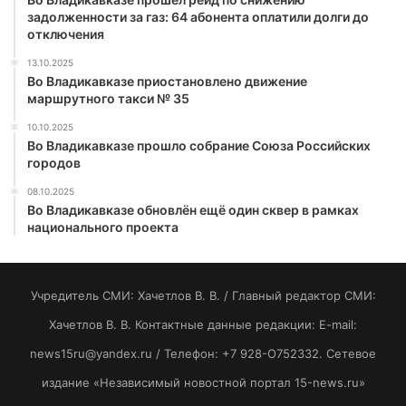
задолженности за газ: 64 абонента оплатили долги до
отключения
13.10.2025
Во Владикавказе приостановлено движение
маршрутного такси № 35
10.10.2025
Во Владикавказе прошло собрание Союза Российских
городов
08.10.2025
Во Владикавказе обновлён ещё один сквер в рамках
национального проекта
Учредитель СМИ: Хaчeтлoв B. B. / Главный редактор СМИ:
Хaчeтлoв B. B. Контактные данные редакции: E-mail:
news15ru@yandex.ru / Телефон: +7 928-O752332. Сетевое
издание «Независимый новостной портал 15-news.ru»