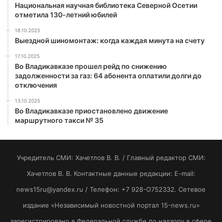
Национальная научная библиотека Северной Осетии
отметила 130-летний юбилей
18.10.2025
Выездной шиномонтаж: когда каждая минута на счету
17.10.2025
Во Владикавказе прошел рейд по снижению
задолженности за газ: 64 абонента оплатили долги до
отключения
13.10.2025
Во Владикавказе приостановлено движение
маршрутного такси № 35
Учредитель СМИ: Хaчeтлoв B. B. / Главный редактор СМИ:
Хaчeтлoв B. B. Контактные данные редакции: E-mail:
news15ru@yandex.ru / Телефон: +7 928-O752332. Сетевое
издание «Независимый новостной портал 15-news.ru»
зарегистрировано в Федеральной службе по надзору в сфере