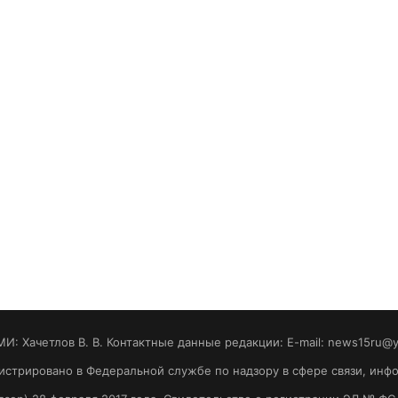
МИ: Хaчeтлoв B. B. Контактные данные редакции: E-mail: news15ru@
гистрировано в Федеральной службе по надзору в сфере связи, ин