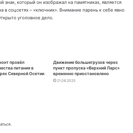
й знак, который он изображал на памятниках, является
а в соцсетях – «ключник». Внимание парень к себе явно
Открыто уголовное дело.
онт провёл
Движение большегрузов через
ества питания в
пункт пропуска «Верхний Ларс»
ерях Северной Осетии
временно приостановлено
21.08.2025
аться
.