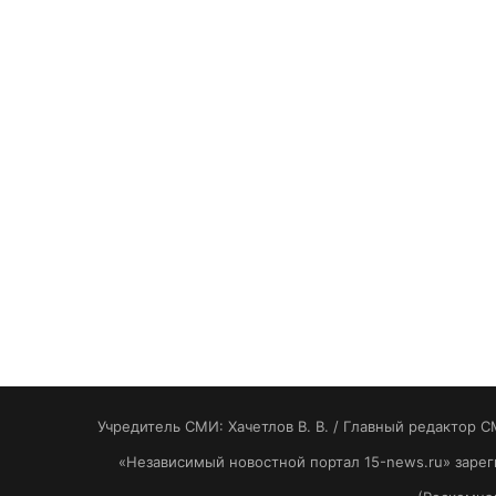
Учредитель СМИ: Хaчeтлoв B. B. / Главный редактор С
«Независимый новостной портал 15-news.ru» заре