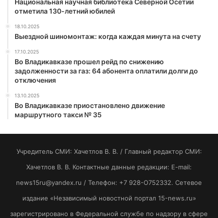
Национальная научная библиотека Северной Осетии
отметила 130-летний юбилей
18.10.2025
Выездной шиномонтаж: когда каждая минута на счету
17.10.2025
Во Владикавказе прошел рейд по снижению
задолженности за газ: 64 абонента оплатили долги до
отключения
13.10.2025
Во Владикавказе приостановлено движение
маршрутного такси № 35
Учредитель СМИ: Хaчeтлoв B. B. / Главный редактор СМИ:
Хaчeтлoв B. B. Контактные данные редакции: E-mail:
news15ru@yandex.ru / Телефон: +7 928-O752332. Сетевое
издание «Независимый новостной портал 15-news.ru»
зарегистрировано в Федеральной службе по надзору в сфере