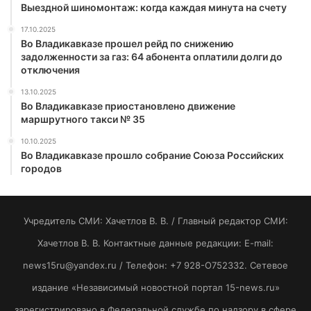
Выездной шиномонтаж: когда каждая минута на счету
17.10.2025
Во Владикавказе прошел рейд по снижению
задолженности за газ: 64 абонента оплатили долги до
отключения
13.10.2025
Во Владикавказе приостановлено движение
маршрутного такси № 35
10.10.2025
Во Владикавказе прошло собрание Союза Российских
городов
Учредитель СМИ: Хaчeтлoв B. B. / Главный редактор СМИ:
Хaчeтлoв B. B. Контактные данные редакции: E-mail:
news15ru@yandex.ru / Телефон: +7 928-O752332. Сетевое
издание «Независимый новостной портал 15-news.ru»
зарегистрировано в Федеральной службе по надзору в сфере