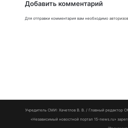
Добавить комментарий
Для отправки комментария вам необходимо
авторизов
Учредитель СМИ: Хaчeтлoв B. B. / Главный редактор С
«Независимый новостной портал 15-news.ru» заре