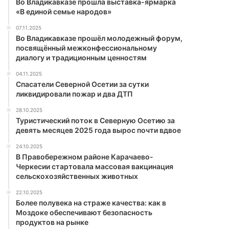
Во Владикавказе прошла выставка-ярмарка
«В единой семье народов»
07.11.2025
Во Владикавказе прошёл молодежный форум,
посвящённый межконфессиональному
диалогу и традиционным ценностям
04.11.2025
Спасатели Северной Осетии за сутки
ликвидировали пожар и два ДТП
28.10.2025
Туристический поток в Северную Осетию за
девять месяцев 2025 года вырос почти вдвое
24.10.2025
В Правобережном районе Карачаево-
Черкесии стартовала массовая вакцинация
сельскохозяйственных животных
22.10.2025
Более полувека на страже качества: как в
Моздоке обеспечивают безопасность
продуктов на рынке