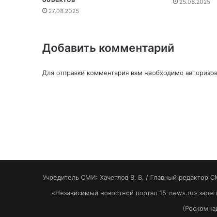
25.08.2025
27.08.2025
Добавить комментарий
Для отправки комментария вам необходимо
авторизов
Учредитель СМИ: Хaчeтлoв B. B. / Главный редактор С
«Независимый новостной портал 15-news.ru» заре
(Роскомнад