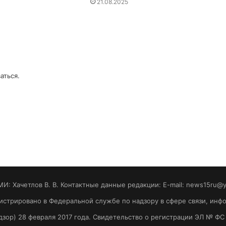
21.08.2025
аться
.
МИ: Хaчeтлoв B. B. Контактные данные редакции: E-mail: news15ru@
гистрировано в Федеральной службе по надзору в сфере связи, ин
зор) 28 февраля 2017 года. Свидетельство о регистрации ЭЛ № ФС 