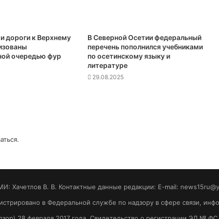
 и дороги к Верхнему
В Северной Осетии федеральный
изованы
перечень пополнился учебниками
ной очередью фур
по осетинскому языку и
литературе
29.08.2025
аться
.
МИ: Хaчeтлoв B. B. Контактные данные редакции: E-mail: news15ru@
гистрировано в Федеральной службе по надзору в сфере связи, ин
зор) 28 февраля 2017 года. Свидетельство о регистрации ЭЛ № ФС 