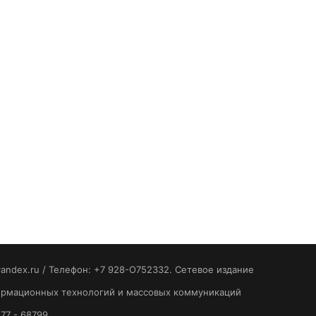
yandex.ru / Телефон: +7 928-O752332. Сетевое издание
формационных технологий и массовых коммуникаций
77 - 68799.