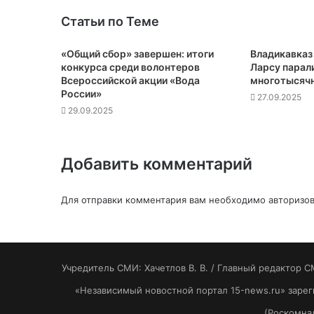
Статьи по Теме
«Общий сбор» завершен: итоги
Владикавказ
конкурса среди волонтеров
Ларсу парал
Всероссийской акции «Вода
многотысяч
России»
27.09.2025
29.09.2025
Добавить комментарий
Для отправки комментария вам необходимо
авторизов
Учредитель СМИ: Хaчeтлoв B. B. / Главный редактор С
«Независимый новостной портал 15-news.ru» заре
(Роскомнад