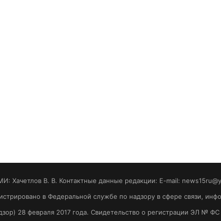
МИ: Хaчeтлoв B. B. Контактные данные редакции: E-mail: news15ru@
гистрировано в Федеральной службе по надзору в сфере связи, ин
зор) 28 февраля 2017 года. Свидетельство о регистрации ЭЛ № ФС 