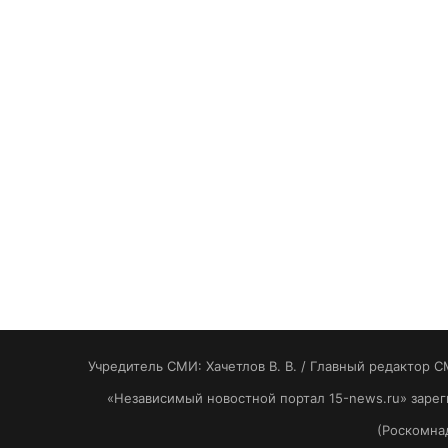
Учредитель СМИ: Хaчeтлoв B. B. / Главный редактор С
«Независимый новостной портал 15-news.ru» заре
(Роскомнад