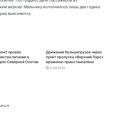
обилей. Пострадало двое пассажиров из
ким внуком. Мальчику исполнилось лишь два годика.
арии выясняются.
онт провёл
Движение большегрузов через
ества питания в
пункт пропуска «Верхний Ларс»
ерях Северной Осетии
временно приостановлено
21.08.2025
аться
.