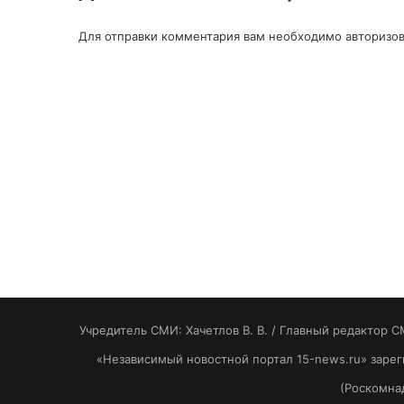
Для отправки комментария вам необходимо
авторизов
Учредитель СМИ: Хaчeтлoв B. B. / Главный редактор С
«Независимый новостной портал 15-news.ru» заре
(Роскомнад