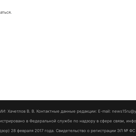
аться
.
МИ: Хaчeтлoв B. B. Контактные данные редакции: E-mail: news15ru@
гистрировано в Федеральной службе по надзору в сфере связи, ин
зор) 28 февраля 2017 года. Свидетельство о регистрации ЭЛ № ФС 