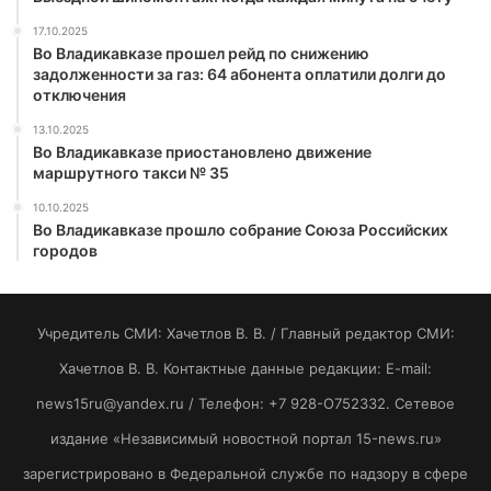
17.10.2025
Во Владикавказе прошел рейд по снижению
задолженности за газ: 64 абонента оплатили долги до
отключения
13.10.2025
Во Владикавказе приостановлено движение
маршрутного такси № 35
10.10.2025
Во Владикавказе прошло собрание Союза Российских
городов
Учредитель СМИ: Хaчeтлoв B. B. / Главный редактор СМИ:
Хaчeтлoв B. B. Контактные данные редакции: E-mail:
news15ru@yandex.ru / Телефон: +7 928-O752332. Сетевое
издание «Независимый новостной портал 15-news.ru»
зарегистрировано в Федеральной службе по надзору в сфере