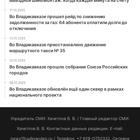
Выездной шиномонтаж: когда каждая минута на счету
17.10.2025
Во Владикавказе прошел рейд по снижению
задолженности за газ: 64 абонента оплатили долги до
отключения
13.10.2025
Во Владикавказе приостановлено движение
маршрутного такси № 35
10.10.2025
Во Владикавказе прошло собрание Союза Российских
городов
08.10.2025
Во Владикавказе обновлён ещё один сквер в рамках
национального проекта
Учредитель СМИ: Хaчeтлoв B. B. / Главный редактор СМИ:
Хaчeтлoв B. B. Контактные данные редакции: E-mail:
news15ru@yandex.ru / Телефон: +7 928-O752332. Сетевое