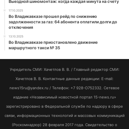
Выездной шиномонтаж: когда каждая минута на счету
17.10.2025
Во Владикавказе прошел рейд по снижению
задолженности за газ: 64 абонента оплатили долги до
отключения
13.10.2025
Во Владикавказе приостановлено движение
маршрутного такси № 35
Учредитель СМИ: Хaчeтлoв B. B. / Главный редактор СМИ:
Хaчeтлoв B. B. Контактные данные редакции: E-mail:
news15ru@yandex.ru / Телефон: +7 928-O752332. Сетевое
издание «Независимый новостной портал 15-news.ru»
зарегистрировано в Федеральной службе по надзору в сфере
связи, информационных технологий и массовых коммуникаций
(Роскомнадзор) 28 февраля 2017 года. Свидетельство о