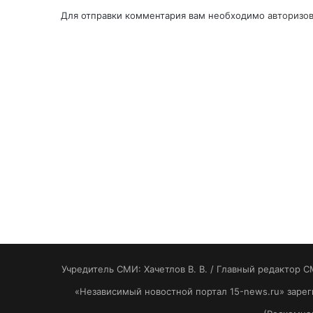
Для отправки комментария вам необходимо
авторизов
Учредитель СМИ: Хaчeтлoв B. B. / Главный редактор С
«Независимый новостной портал 15-news.ru» заре