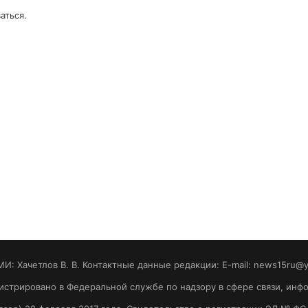
аться
.
МИ: Хaчeтлoв B. B. Контактные данные редакции: E-mail: news15ru@
гистрировано в Федеральной службе по надзору в сфере связи, ин