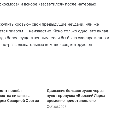
скосмоса» и вскоре «засветился» после интервью
искупить кровью» свои предыдущие неудачи, или же
ся пиаром — неизвестно. Ясно только одно: его вклад
здо более существенным, если бы была своевременно и
арно-разведывательных комплексов, которую он
онт провёл
Движение большегрузов через
ества питания в
пункт пропуска «Верхний Ларс»
ерях Северной Осетии
временно приостановлено
21.08.2025