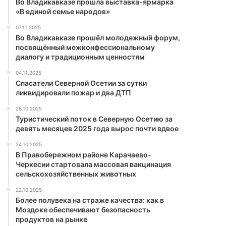
Во Владикавказе прошла выставка-ярмарка
«В единой семье народов»
07.11.2025
Во Владикавказе прошёл молодежный форум,
посвящённый межконфессиональному
диалогу и традиционным ценностям
04.11.2025
Спасатели Северной Осетии за сутки
ликвидировали пожар и два ДТП
28.10.2025
Туристический поток в Северную Осетию за
девять месяцев 2025 года вырос почти вдвое
24.10.2025
В Правобережном районе Карачаево-
Черкесии стартовала массовая вакцинация
сельскохозяйственных животных
22.10.2025
Более полувека на страже качества: как в
Моздоке обеспечивают безопасность
продуктов на рынке