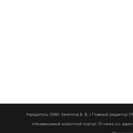
Учредитель СМИ: Хaчeтлoв B. B. / Главный редактор С
«Независимый новостной портал 15-news.ru» заре