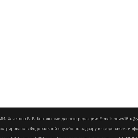
МИ: Хaчeтлoв B. B. Контактные данные редакции: E-mail: news15ru@
гистрировано в Федеральной службе по надзору в сфере связи, ин