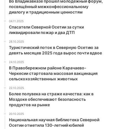
Во Владикавказе прошёл молодежный форум,
посвящённый межконфессиональному
диалогу и традиционным ценностям
04.11.2025
Спасатели Северной Осетии за сутки
ликвидировали пожар и два ДТП
28.10.2025
Туристический поток в Северную Осетию за
девять месяцев 2025 года вырос почти вдвое
24.10.2025
В Правобережном районе Карачаево-
Черкесии стартовала массовая вакцинация
сельскохозяйственных животных
22.10.2025
Более полувека на страже качества: как в
Моздоке обеспечивают безопасность
продуктов на рынке
20.10.2025
Национальная научная библиотека Северной
Осетии отметила 130-летний юбилей