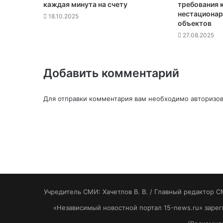
каждая минута на счету
требования 
нестационар
18.10.2025
объектов
27.08.2025
Добавить комментарий
Для отправки комментария вам необходимо
авторизов
Учредитель СМИ: Хaчeтлoв B. B. / Главный редактор С
«Независимый новостной портал 15-news.ru» заре