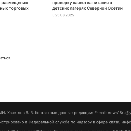
к размещению
проверку качества питания в
ных торговых
детских лагерях Северной Осетии
25.08.2025
аться
.
МИ: Хaчeтлoв B. B. Контактные данные редакции: E-mail: news15ru@
гистрировано в Федеральной службе по надзору в сфере связи, ин