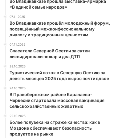
Во Владикавказе прошла выставка-ярмарка
«В единой семье народов»
07.11.2025
Во Владикавказе прошёл молодежный форум,
посвящённый межконфессиональному
диалогу и традиционным ценностям
04.11.2025
Спасатели Северной Осетии за сутки
ликвидировали пожар и два ДТП
28.10.2025
Туристический поток в Северную Осетию за
девять месяцев 2025 года вырос почти вдвое
24.10.2025
В Правобережном районе Карачаево-
Черкесии стартовала массовая вакцинация
сельскохозяйственных животных
22.10.2025
Более полувека на страже качества: как в
Моздоке обеспечивают безопасность
продуктов на рынке