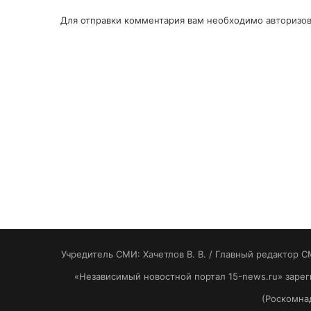
Для отправки комментария вам необходимо
авторизов
Учредитель СМИ: Хaчeтлoв B. B. / Главный редактор С
«Независимый новостной портал 15-news.ru» заре
(Роскомнад