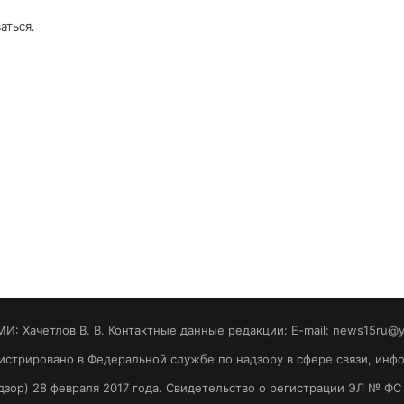
аться
.
МИ: Хaчeтлoв B. B. Контактные данные редакции: E-mail: news15ru@
гистрировано в Федеральной службе по надзору в сфере связи, ин
зор) 28 февраля 2017 года. Свидетельство о регистрации ЭЛ № ФС 